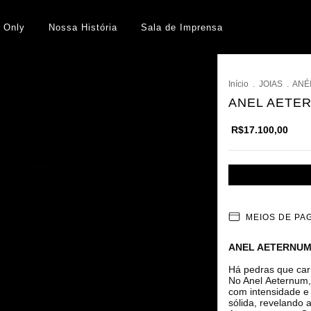
 Only
Nossa História
Sala de Imprensa
Início
.
JOIAS
.
ANÉ
ANEL AETE
R$17.100,00
MEIOS DE P
ANEL AETERNU
Há pedras que car
No Anel Aeternum,
com intensidade e
sólida, revelando 