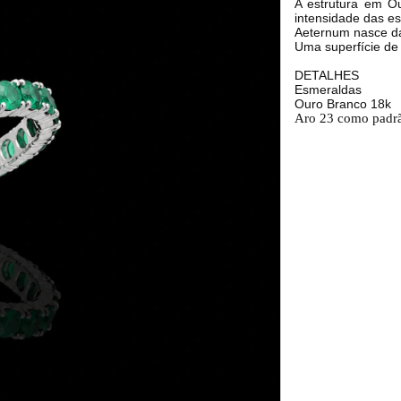
A estrutura em Ou
intensidade das es
Aeternum nasce da
Uma superfície de 
DETALHES
Esmeraldas
Ouro Branco 18k
Aro 23 como padr