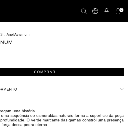
0
IS
.
Anel Aeternum
RNUM
AGAMENTO
M
regam uma história.
 uma sequência de esmeraldas naturais forma a superfície da peça 
 profundidade. O verde marcante das gemas constrói uma presença 
a força dessa pedra eterna.