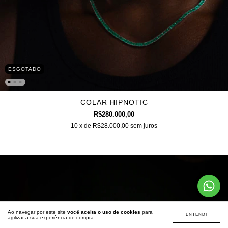
ESGOTADO
COLAR HIPNOTIC
R$280.000,00
10
x de
R$28.000,00
sem juros
Ao navegar por este site
você aceita o uso de cookies
para
ENTENDI
agilizar a sua experiência de compra.