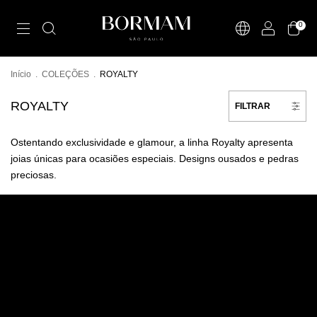
0
Início
.
COLEÇÕES
.
ROYALTY
ROYALTY
FILTRAR
Ostentando exclusividade e glamour, a linha Royalty apresenta
joias únicas para ocasiões especiais. Designs ousados e pedras
preciosas.