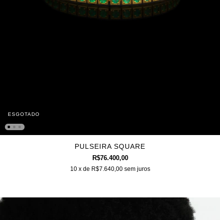
ESGOTADO
PULSEIRA SQUARE
R$76.400,00
10
x de
R$7.640,00
sem juros