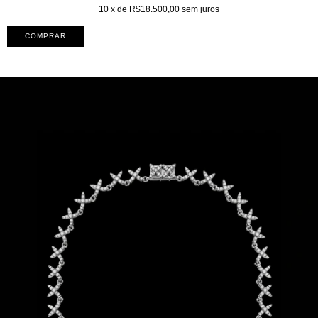
10
x de
R$18.500,00
sem juros