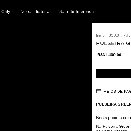
 Only
Nossa História
Sala de Imprensa
Início
.
JOIAS
.
PUL
PULSEIRA 
R$31.400,00
MEIOS DE P
PULSEIRA GREE
Nesta peça, a cor 
Na Pulseira Green
de verde intenso. 