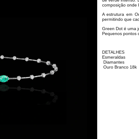
composição onde l
A estrutura em Ou
permitindo que ca
Green Dot é uma jo
Pequenos pontos d
DETALHES
Esmeraldas
 Diamantes
 Ouro Branco 18k