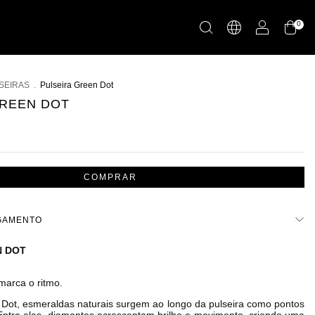
0
SEIRAS
.
Pulseira Green Dot
GREEN DOT
AGAMENTO
N DOT
marca o ritmo.
 Dot, esmeraldas naturais surgem ao longo da pulseira como pontos 
Entre elas, diamantes acrescentam brilho e movimento, criando uma 