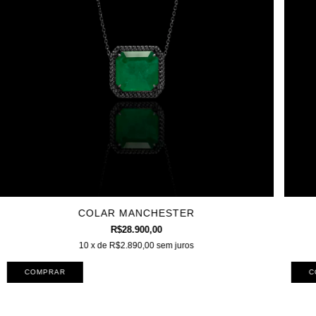
COLAR MANCHESTER
R$28.900,00
10
x de
R$2.890,00
sem juros